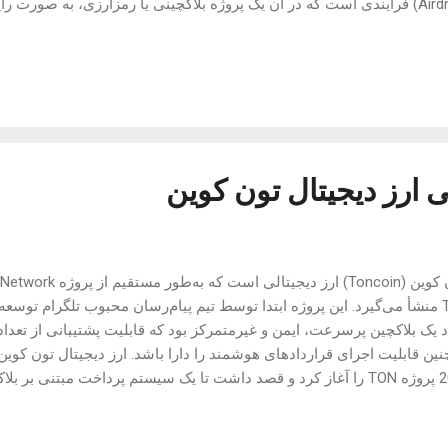
(Airdrop) فرآیندی است که در آن یک پروژه بلاکچینی یا رمزارزی، به صورت ر
ران واجد شرایط ارائه می‌دهد. این ایردراپ‌ها معمولاً با هدف تبلیغات و ج
‌رسان تلگرام برای برگزاری ایردراپ توکن‌های خود استفاده می‌کند. کاربران 
دستورالعمل‌های ساده، مانند پیوستن به کانال تلگرام پروژه، می‌توانند د
‌ها را دریافت کنند. شرکت در ایردراپ‌ها معمولاً به دسترسی رایگان توکن
ود، اما کار...
ارز دیجیتال تون کوین
TON منشأ می‌گیرد. این پروژه ابتدا توسط تیم پیام‌رسان محبوب تلگرام توس
د یک بلاکچین پرسرعت، ایمن و غیرمتمرکز بود که قابلیت پشتیبانی از تعداد 
ین قابلیت اجرای قراردادهای هوشمند را دارا باشد. ارز دیجیتال تون کوین
2018 پروژه TON را آغاز کرد و قصد داشت تا یک سیستم پرداخت مبتنی بر
راستا، توکن اصلی این بلاکچین با نام گرام (Gram) معرفی
کمیسیون بو