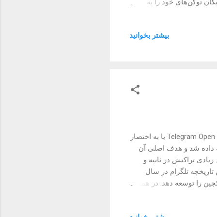
ایگان توکن‌های خود را به
ذب کاربران جدید، افزایش
استفاده از پلتفرم، یا توزیع قدرت حاکمیتی در پروژه‌ها انجام می‌شوند. در مورد Blum تلگرام، این پروژه از
بیشتر بخوانيد
معمولاً با دنبال کردن یک
ر این ایردراپ شرکت کنند و
‌های یک پروژه جدید منجر
تون کوین (Toncoin) ارز دیجیتالی است که به‌طور مستقیم از پروژه Telegram Open Network یا به اختصار
عه داده شد و هدف اصلی آن
زیادی تراکنش در ثانیه و
 تاریخچه تلگرام در سال
 بلاکچین را توسعه دهد. در همین
 شد. با این حال، پس از یک نبرد حقوقی با
رس و اوراق بهادار آمریکا (SEC)، تلگرام مجبور شد پروژه TON را متوقف کند و از توسعه آن
بیشتر بخوانيد