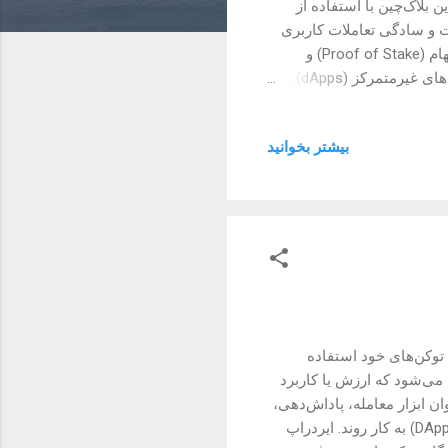
 است. این بلاک‌چین با استفاده از
Account Abst، تلاش می‌کند امنیت و سادگی تعاملات کاربری
را در دنیای ارزهای دیجیتال بهبود بخشد. شبکه سلف چین از الگوریتم اثبات سهام (Proof of Stake) و
Cosmos SDK استفاده می‌کند، که توسعه‌دهندگان را قادر به ساخت اپلیکیشن‌های غیرمتمرکز (dApps) با
ر، قیمت سلف چین حدود ۰.۵۲ دلار است و با نوسانات زیادی همراه بوده
است. این ارز در ۱۰ شهریور ۱۴۰۳ به اوج قیمت ۰.۸۳۲۸ دلار رسید، اما از آن زمان تاکنون ۳۷٪ کاهش قیمت
بیشتر بخوانيد
 معاملات روزانه سلف چین نیز بسیار بالا و در حدود ۱۲۴ میلیون دلار است که نشان از
 نشان می‌دهد که نوسانات
انی بلندتر پتانسیل رشد
زیع توکن‌های خود استفاده
 می‌شود که ارزش یا کاربرد
ان ابزار معامله، پاداش‌دهی،
حق رای در تصمیم‌گیری‌ها و یا حتی برای استفاده در برنامه‌های غیرمتمرکز (DApps) به کار روند. ایردراپ